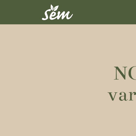
N
var