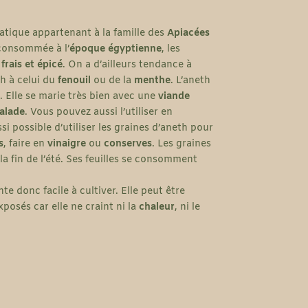
atique appartenant à la famille des
Apiacées
 consommée à l’
époque égyptienne
, les
frais et épicé
. On a d’ailleurs tendance à
th à celui du
fenouil
ou de la
menthe
. L’aneth
e. Elle se marie très bien avec une
viande
alade
. Vous pouvez aussi l’utiliser en
ssi possible d’utiliser les graines d’aneth pour
s
, faire en
vinaigre
ou
conserves
. Les graines
la fin de l’été. Ses feuilles se consomment
te donc facile à cultiver. Elle peut être
posés car elle ne craint ni la
chaleur
, ni le