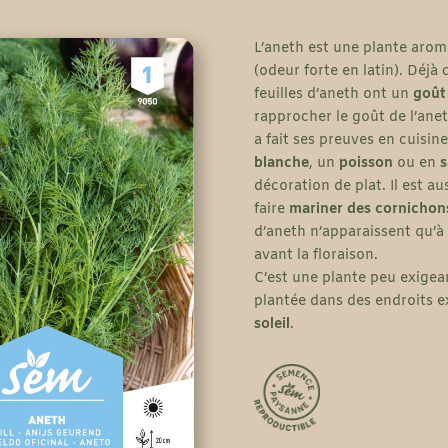
L’aneth est une plante arom
(odeur forte en latin). Déjà
feuilles d’aneth ont un
goût 
rapprocher le goût de l’ane
a fait ses preuves en cuisin
blanche
, un
poisson
ou en
s
décoration de plat. Il est au
faire
mariner des cornichon
d’aneth n’apparaissent qu’à 
avant la floraison.
C’est une plante peu exigean
plantée dans des endroits ex
soleil
.