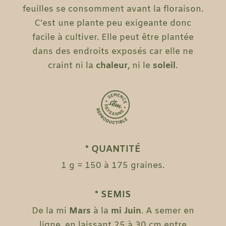
feuilles se consomment avant la floraison.
C’est une plante peu exigeante donc
facile à cultiver. Elle peut être plantée
dans des endroits exposés car elle ne
craint ni la
chaleur
, ni le
soleil
.
° QUANTITÉ
1 g = 150 à 175 graines.
° SEMIS
De la mi
Mars
à la
mi Juin
. A semer en
ligne, en laissant 25 à 30 cm entre