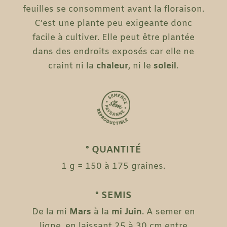
feuilles se consomment avant la floraison.
C’est une plante peu exigeante donc
facile à cultiver. Elle peut être plantée
dans des endroits exposés car elle ne
craint ni la
chaleur
, ni le
soleil
.
° QUANTITÉ
1 g = 150 à 175 graines.
° SEMIS
De la mi
Mars
à la
mi Juin
. A semer en
ligne, en laissant 25 à 30 cm entre