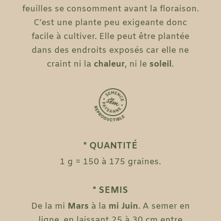
feuilles se consomment avant la floraison.
C’est une plante peu exigeante donc
facile à cultiver. Elle peut être plantée
dans des endroits exposés car elle ne
craint ni la
chaleur
, ni le
soleil
.
° QUANTITÉ
1 g = 150 à 175 graines.
° SEMIS
De la mi
Mars
à la
mi Juin
. A semer en
ligne, en laissant 25 à 30 cm entre