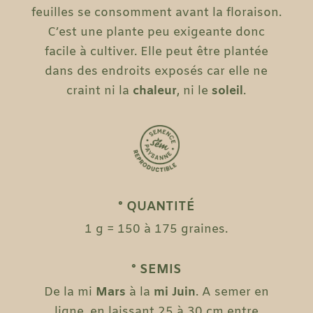
feuilles se consomment avant la floraison.
C’est une plante peu exigeante donc
facile à cultiver. Elle peut être plantée
dans des endroits exposés car elle ne
craint ni la
chaleur
, ni le
soleil
.
° QUANTITÉ
1 g = 150 à 175 graines.
° SEMIS
De la mi
Mars
à la
mi Juin
. A semer en
ligne, en laissant 25 à 30 cm entre