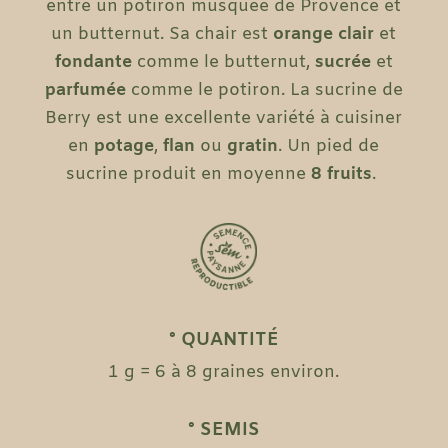
entre un potiron musquée de Provence et
un butternut. Sa chair est
orange clair
et
fondante
comme le butternut,
sucrée
et
parfumée
comme le potiron. La sucrine de
Berry est une excellente variété à cuisiner
en
potage
,
flan
ou
gratin
. Un pied de
sucrine produit en moyenne
8
fruits
.
° QUANTITÉ
1 g = 6 à 8 graines environ.
° SEMIS