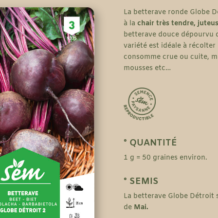
La betterave ronde Globe Dé
à la
chair très tendre, juteu
betterave douce dépourvu d
variété est idéale à récolter
consomme crue ou cuite, mai
mousses etc…
° QUANTITÉ
1 g = 50 graines environ.
° SEMIS
La betterave Globe Détroit 
de
Mai.